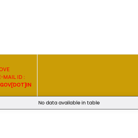
BOVE
MAIL ID :
]GOV[DOT]IN
No data available in table