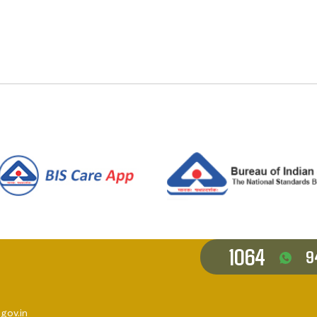
1064
9
gov.in