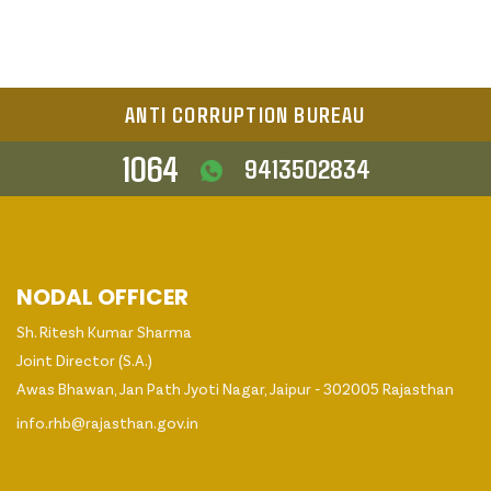
ANTI CORRUPTION BUREAU
1064
9413502834
NODAL OFFICER
Sh. Ritesh Kumar Sharma
Joint Director (S.A.)
Awas Bhawan, Jan Path Jyoti Nagar, Jaipur - 302005 Rajasthan
info.rhb@rajasthan.gov.in