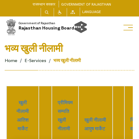
राजस्थान सरकार
GOVERNMENT OF RAJASTHAN
LANGUAGE
Government of Rajasthan
Rajasthan Housing Board
भव्य खुली नीलामी
Home
E-Services
भव्य खुली नीलामी
खुली
प्रीमियम
नीलामी
सम्पति
आतिश
खुली
खुली नीलामी
निय
मार्केट
नीलामी
आयुष मार्केट
व शर्ते