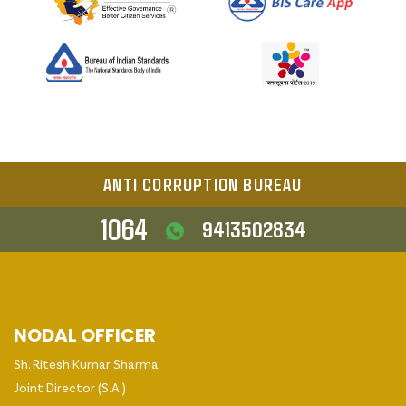
ANTI CORRUPTION BUREAU
1064
9413502834
NODAL OFFICER
Sh. Ritesh Kumar Sharma
Joint Director (S.A.)