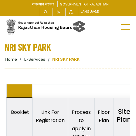
राजस्थान सरकार
GOVERNMENT OF RAJASTHAN
LANGUAGE
Government of Rajasthan
Rajasthan Housing Board
NRI SKY PARK
Home
E-Services
NRI SKY PARK
Site
Booklet
Link For
Process
Floor
Plan
Registration
to
Plan
apply in