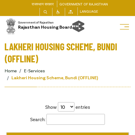
राजस्थान सरकार
GOVERNMENT OF RAJASTHAN
LANGUAGE
Government of Rajasthan
Rajasthan Housing Board
LAKHERI HOUSING SCHEME, BUNDI
(OFFLINE)
Home
E-Services
Lakheri Housing Scheme, Bundi (OFFLINE)
Show
entries
Search: