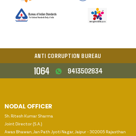
ANTI CORRUPTION BUREAU
1064
9413502834
NODAL OFFICER
Sh. Ritesh Kumar Sharma
Joint Director (S.A.)
Awas Bhawan, Jan Path Jyoti Nagar, Jaipur - 302005 Rajasthan