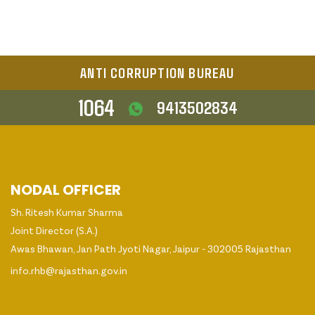
ANTI CORRUPTION BUREAU
1064
9413502834
NODAL OFFICER
Sh. Ritesh Kumar Sharma
Joint Director (S.A.)
Awas Bhawan, Jan Path Jyoti Nagar, Jaipur - 302005 Rajasthan
info.rhb@rajasthan.gov.in