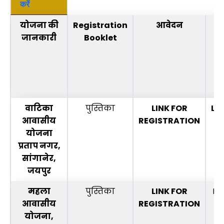
करें
योजना की
Registration
आवेदन
H
जानकारी
Booklet
वाटिका
पुस्तिका
LINK FOR
LO
आवासीय
REGISTRATION
योजना
प्रताप नगर,
सांगानेर,
जयपुर
महला
पुस्तिका
LINK FOR
LO
आवासीय
REGISTRATION
योजना,